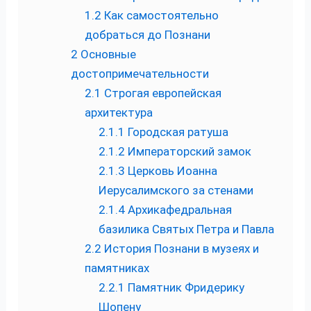
1.2
Как самостоятельно
добраться до Познани
2
Основные
достопримечательности
2.1
Строгая европейская
архитектура
2.1.1
Городская ратуша
2.1.2
Императорский замок
2.1.3
Церковь Иоанна
Иерусалимского за стенами
2.1.4
Архикафедральная
базилика Святых Петра и Павла
2.2
История Познани в музеях и
памятниках
2.2.1
Памятник Фридерику
Шопену