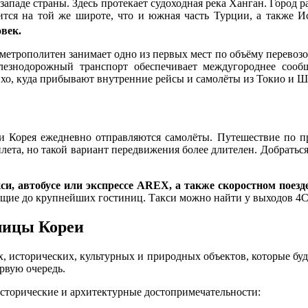
ападе страны. Здесь протекает судоходная река Ханган. Город 
ится на той же широте, что и южная часть Турции, а также 
овек.
метрополитен занимает одно из первых мест по объёму перевозо
лезнодорожный транспорт обеспечивает междугороднее сооб
хо, куда прибывают внутренние рейсы и самолёты из Токио и Ш
и Корея ежедневно отправляются самолёты. Путешествие по п
лета, но такой вариант передвижения более длителен. Добратьс
кси, автобусе или экспрессе AREX, а также скоростном поезд
ющие до крупнейших гостиниц. Такси можно найти у выходов 4C
лицы Кореи
 исторических, культурных и природных объектов, которые буду
рвую очередь.
сторические и архитектурные достопримечательности: