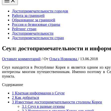
Достопримечательности городов
Работа за границей
Образование за границей
Россия и безвизовые страны
Рейтинг стран
Достопримечательности
Достопримечательности стран
Сеул: достопримечательности и информа
Оставьте комментарий
/ От
Ольга Новикова
/
13.06.2018
Сеул находится в Республике Корея и является одним из кр
интересны многим путешественникам. Именно поэтому в Сеу
пункта.
Содержание
1
Краткая информация о Сеуле
2
Как добраться
3
Известные достопримечательности столицы Кореи
3.1
Сеул в разные сезоны
3.2
Интересное в столице Кореи для детей