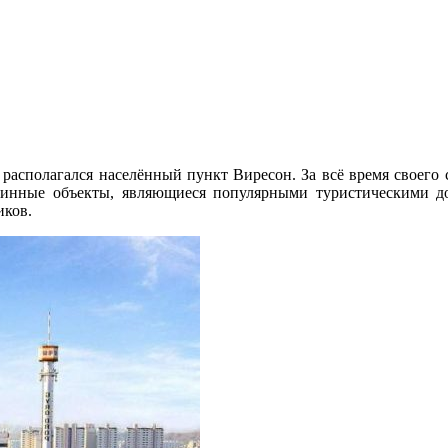
а располагался населённый пункт Виресон. За всё время своего
ринные объекты, являющиеся популярными туристическими до
иков.