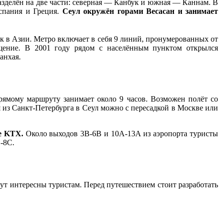
разделён на две части: северная — Канбук и южная — Каннам. В
Испания и Греция.
Сеул окружён горами Весасан и занимает
к в Азии. Метро включает в себя 9 линий, пронумерованных от
щение. В 2001 году рядом с населённым пунктом открылся
анхая.
рямому маршруту занимает около 9 часов. Возможен полёт со
я из Санкт-Петербурга в Сеул можно с пересадкой в Москве или
е KTX.
Около выходов 3B-6B и 10A-13A из аэропорта туристы
-8C.
т интересны туристам. Перед путешествием стоит разработать