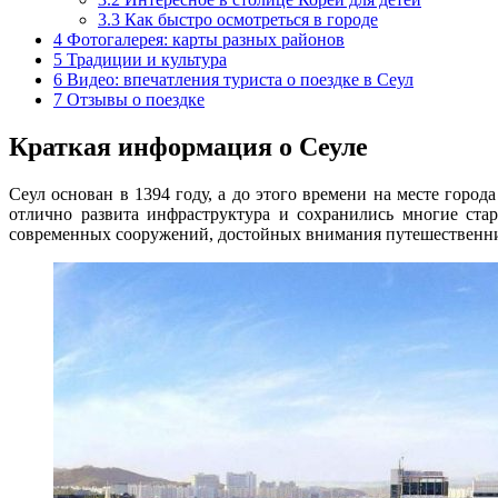
3.3
Как быстро осмотреться в городе
4
Фотогалерея: карты разных районов
5
Традиции и культура
6
Видео: впечатления туриста о поездке в Сеул
7
Отзывы о поездке
Краткая информация о Сеуле
Сеул основан в 1394 году, а до этого времени на месте город
отлично развита инфраструктура и сохранились многие ста
современных сооружений, достойных внимания путешественн