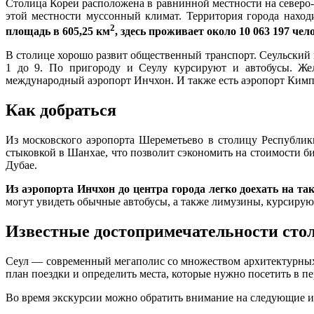
Столица Кореи расположена в равнинной местности на северо-з
этой местности муссонный климат. Территория города наход
2
площадь в 605,25 км
, здесь проживает около 10 063 197 чел
В столице хорошо развит общественный транспорт. Сеульский 
1 до 9. По пригороду и Сеулу курсируют и автобусы. Же
международный аэропорт Инчхон. И также есть аэропорт Кимп
Как добраться
Из московского аэропорта Шереметьево в столицу Республик
стыковкой в Шанхае, что позволит сэкономить на стоимости би
Дубае.
Из аэропорта Инчхон до центра города легко доехать на та
могут увидеть обычные автобусы, а также лимузины, курсиру
Известные достопримечательности сто
Сеул — современный мегаполис со множеством архитектурных,
план поездки и определить места, которые нужно посетить в пе
Во время экскурсии можно обратить внимание на следующие и