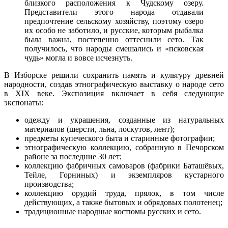
близкого расположения к Чудскому озеру.
Представители этого народа отдавали
предпочтение сельскому хозяйству, поэтому озеро
их особо не заботило, и русские, которым рыбалка
была важна, постепенно оттеснили сето. Так
получилось, что народы смешались и «псковская
чудь» могла и вовсе исчезнуть.
В Изборске решили сохранить память и культуру древней
народности, создав этнографическую выставку о народе сето
в XIX веке. Экспозиция включает в себя следующие
экспонаты:
одежду и украшения, созданные из натуральных
материалов (шерсти, льна, лоскутов, лент);
предметы купеческого быта и старинные фотографии;
этнографическую коллекцию, собранную в Печорском
районе за последние 30 лет;
коллекцию фабричных самоваров (фабрики Баташёвых,
Тейле, Горниных) и экземпляров кустарного
производства;
коллекцию орудий труда, прялок, в том числе
действующих, а также бытовых и обрядовых полотенец;
традиционные народные костюмы русских и сето.