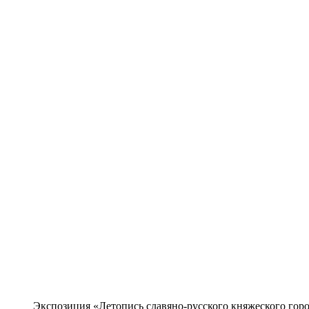
Экспозиция «Летопись славяно-русского княжеского горо