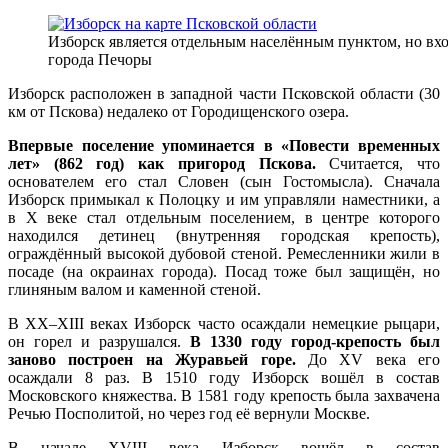
Изборск является отдельным населённым пунктом, но вхо
города Печоры
Изборск расположен в западной части Псковской области (30
км от Пскова) недалеко от Городищенского озера.
Впервые поселение упоминается в «Повести временных
лет» (862 год) как пригород Пскова.
Считается, что
основателем его стал Словен (сын Гостомысла). Сначала
Изборск примыкал к Полоцку и им управляли наместники, а
в X веке стал отдельным поселением, в центре которого
находился детинец (внутренняя городская крепость),
ограждённый высокой дубовой стеной. Ремесленники жили в
посаде (на окраинах города). Посад тоже был защищён, но
глиняным валом и каменной стеной.
В XX–XIII веках Изборск часто осаждали немецкие рыцари,
он горел и разрушался.
В 1330 году город-крепость был
заново построен на Журавьей горе.
До XV века его
осаждали 8 раз. В 1510 году Изборск вошёл в состав
Московского княжества. В 1581 году крепость была захвачена
Речью Посполитой, но через год её вернули Москве.
В начале XVIII века Изборск вошёл в состав