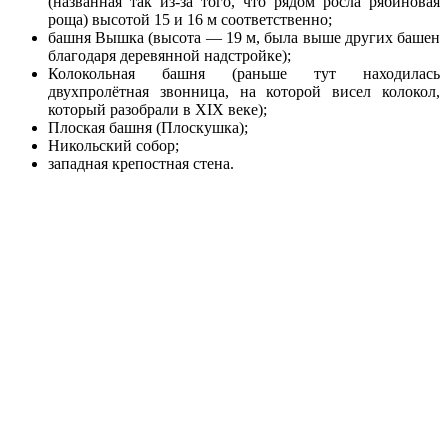
(названная так из-за того, что рядом росла рябиновая
роща) высотой 15 и 16 м соответственно;
башня Вышка (высота — 19 м, была выше других башен
благодаря деревянной надстройке);
Колокольная башня (раньше тут находилась
двухпролётная звонница, на которой висел колокол,
который разобрали в XIX веке);
Плоская башня (Плоскушка);
Никольский собор;
западная крепостная стена.