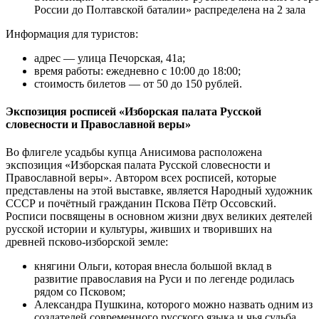
России до Полтавской баталии» распределена на 2 зала
Информация для туристов:
адрес — улица Печорская, 41а;
время работы: ежедневно с 10:00 до 18:00;
стоимость билетов — от 50 до 150 рублей.
Экспозиция росписей «Изборская палата Русской
словесности и Православной веры»
Во флигеле усадьбы купца Анисимова расположена
экспозиция «Изборская палата Русской словесности и
Православной веры». Автором всех росписей, которые
представлены на этой выставке, является Народный художник
СССР и почётный гражданин Пскова Пётр Оссовский.
Росписи посвящены в основном жизни двух великих деятелей
русской истории и культуры, живших и творивших на
древней псково-изборской земле:
княгини Ольги, которая внесла большой вклад в
развитие православия на Руси и по легенде родилась
рядом со Псковом;
Александра Пушкина, которого можно назвать одним из
создателей современного русского языка и чья судьба