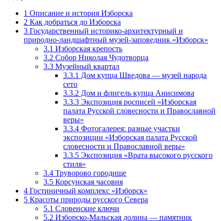
1
Описание и история Изборска
2
Как добраться до Изборска
3
Государственный историко-архитектурный и
природно-ландшафтный музей-заповедник «Изборск»
3.1
Изборская крепость
3.2
Собор Николая Чудотворца
3.3
Музейный квартал
3.3.1
Дом купца Шведова — музей народа
сето
3.3.2
Дом и флигель купца Анисимова
3.3.3
Экспозиция росписей «Изборская
палата Русской словесности и Православной
веры»
3.3.4
Фотогалерея: разные участки
экспозиции «Изборская палата Русской
словесности и Православной веры»
3.3.5
Экспозиция «Врата высокого русского
стиля»
3.4
Труворово городище
3.5
Корсунская часовня
4
Гостиничный комплекс «Изборск»
5
Красоты природы русского Севера
5.1
Словенские ключи
5.2
Изборско-Мальская долина — памятник