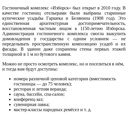
Гостиничный комплекс «Изборск» был открыт в 2010 году. В
качестве гостиниц отельерами были выбраны старинные
купеческие усадьбы Гаршека и Белянина (1908 год). Это
единственная архитектурная достопримечательность,
восстановленная частным лицом к 1150-летию Изборска.
Администрация гостиничного комплекса смогла выкупить
домовладения у государства с одним условием — не
переделывать пространственную композицию усадеб и их
фасады. В здании даже сохранены стены первых этажей
толщиной в 1 м из бутового камня.
Можно не просто осмотреть комплекс, но и поселиться в нём,
и тогда вам будут доступны:
номера различной ценовой категории (вместимость
гостиницы — до 75 человек);
ресторан и летняя веранда;
сауна, бассейн, спа-салон;
конференц-зал;
сувенирная лавка;
мастер-классы народных ремёсел и т. д.