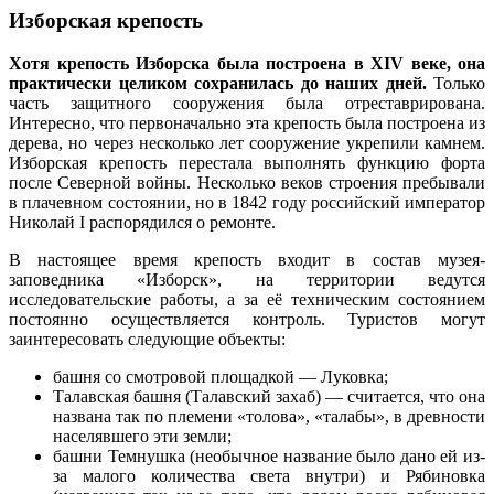
Изборская крепость
Хотя крепость Изборска была построена в XIV веке,
она
практически целиком сохранилась до наших дней.
Только
часть защитного сооружения была отреставрирована.
Интересно, что первоначально эта крепость была построена из
дерева, но через несколько лет сооружение укрепили камнем.
Изборская крепость перестала выполнять функцию форта
после Северной войны. Несколько веков строения пребывали
в плачевном состоянии, но в 1842 году российский император
Николай I распорядился о ремонте.
В настоящее время крепость входит в состав музея-
заповедника «Изборск», на территории ведутся
исследовательские работы, а за её техническим состоянием
постоянно осуществляется контроль. Туристов могут
заинтересовать следующие объекты:
башня со смотровой площадкой — Луковка;
Талавская башня (Талавский захаб) — считается, что она
названа так по племени «толова», «талабы», в древности
населявшего эти земли;
башни Темнушка (необычное название было дано ей из-
за малого количества света внутри) и Рябиновка