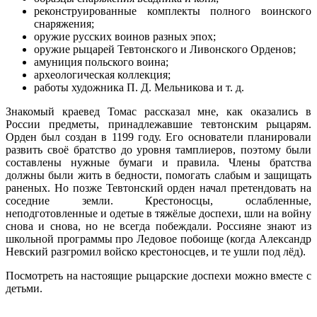
реконструированные комплекты полного воинского
снаряжения;
оружие русских воинов разных эпох;
оружие рыцарей Тевтонского и Ливонского Орденов;
амуниция польского воина;
археологическая коллекция;
работы художника П. Д. Мельникова и т. д.
Знакомый краевед Томас рассказал мне, как оказались в
России предметы, принадлежавшие тевтонским рыцарям.
Орден был создан в 1199 году. Его основатели планировали
развить своё братство до уровня тамплиеров, поэтому были
составлены нужные бумаги и правила. Члены братства
должны были жить в бедности, помогать слабым и защищать
раненых. Но позже Тевтонский орден начал претендовать на
соседние земли. Крестоносцы, ослабленные,
неподготовленные и одетые в тяжёлые доспехи, шли на войну
снова и снова, но не всегда побеждали. Россияне знают из
школьной программы про Ледовое побоище (когда Александр
Невский разгромил войско крестоносцев, и те ушли под лёд).
Посмотреть на настоящие рыцарские доспехи можно вместе с
детьми.