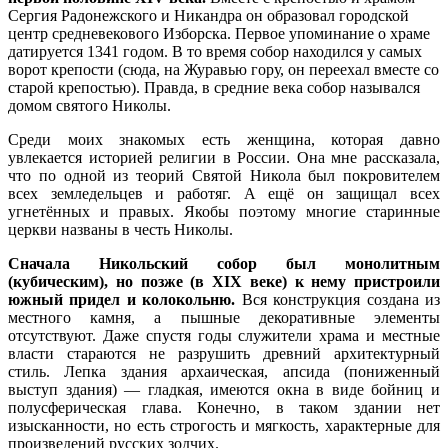
Сергия Радонежского и Никандра он образовал городской
центр средневекового Изборска. Первое упоминание о храме
датируется 1341 годом. В то время собор находился у самых
ворот крепости (сюда, на Журавью гору, он переехал вместе со
старой крепостью). Правда, в средние века собор назывался
домом святого Николы.
Среди моих знакомых есть женщина, которая давно
увлекается историей религии в России. Она мне рассказала,
что по одной из теорий Святой Никола был покровителем
всех земледельцев и работяг. А ещё он защищал всех
угнетённых и правых. Якобы поэтому многие старинные
церкви названы в честь Николы.
Сначала Никольский собор был монолитным
(кубическим), но позже (в XIX веке) к нему пристроили
южный придел и колокольню.
Вся конструкция создана из
местного камня, а пышные декоративные элементы
отсутствуют. Даже спустя годы служители храма и местные
власти стараются не разрушить древний архитектурный
стиль. Лепка здания архаическая, апсида (пониженный
выступ здания) — гладкая, имеются окна в виде бойниц и
полусферическая глава. Конечно, в таком здании нет
изысканности, но есть строгость и мягкость, характерные для
произведений русских зодчих.