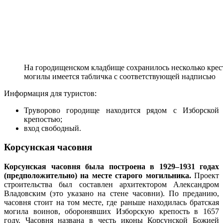
На городищенском кладбище сохранилось несколько крес
могилы имеется табличка с соответствующей надписью
Информация для туристов:
Труворово городище находится рядом с Изборской
крепостью;
вход свободный.
Корсунская часовня
Корсунская часовня была построена в 1929–1931 годах
(предположительно) на месте старого могильника.
Проект
строительства был составлен архитектором Александром
Владовским (это указано на стене часовни). По преданию,
часовня стоит на том месте, где раньше находилась братская
могила воинов, оборонявших Изборскую крепость в 1657
году. Часовня названа в честь иконы Корсунской Божией