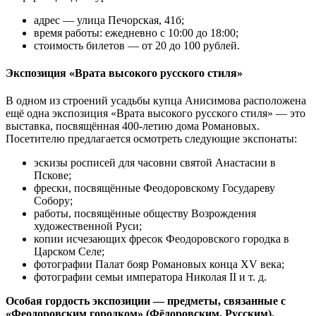
адрес — улица Печорская, 41б;
время работы: ежедневно с 10:00 до 18:00;
стоимость билетов — от 20 до 100 рублей.
Экспозиция «Врата высокого русского стиля»
В одном из строений усадьбы купца Анисимова расположена
ещё одна экспозиция «Врата высокого русского стиля» — это
выставка, посвящённая 400-летию дома Романовых.
Посетителю предлагается осмотреть следующие экспонаты:
эскизы росписей для часовни святой Анастасии в
Пскове;
фрески, посвящённые Феодоровскому Государеву
Собору;
работы, посвящённые обществу Возрождения
художественной Руси;
копии исчезающих фресок Феодоровского городка в
Царском Селе;
фотографии Палат бояр Романовых конца XV века;
фотографии семьи императора Николая II и т. д.
Особая гордость экспозиции — предметы, связанные с
«Феодоровским городком» (Фёдоровским, Русским).