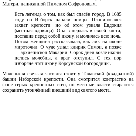
Матери, написанной Пименом Софроновым.
Есть легенда о том, как был спасён город. В 1685
году на Изборск напали немцы. Планировался
захват крепости, но об этом узнала Евдокия
(местная вдовица). Она заперлась в своей клети,
поставив перед собой икону, и молилась всю ночь.
Потом женщина рассказывала, как лик на иконе
мироточил. О чуде узнал клирик Симон, а позже
— архиепископ Макарий. Сорок дней возле иконы
пелись молебны, а враг отступил. С тех пор
изборяне чтят икону Корсунской богородицы.
Маленькая светлая часовня стоит у Талавской (квадратной)
башни Изборской крепости. Она смотрится контрастно на
фоне серых крепостных стен, но местные власти стараются
сохранить утончённый внешний вид святого места.