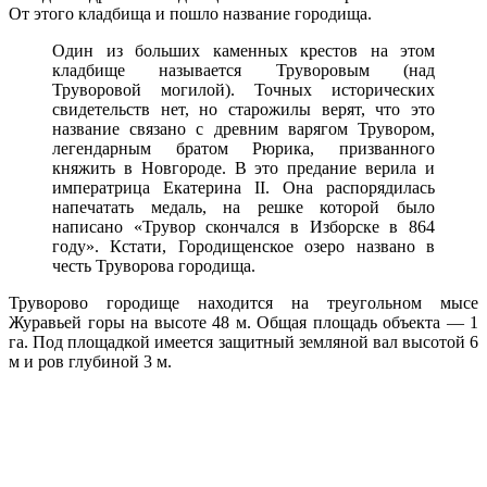
От этого кладбища и пошло название городища.
Один из больших каменных крестов на этом
кладбище называется Труворовым (над
Труворовой могилой). Точных исторических
свидетельств нет, но старожилы верят, что это
название связано с древним варягом Трувором,
легендарным братом Рюрика, призванного
княжить в Новгороде. В это предание верила и
императрица Екатерина II. Она распорядилась
напечатать медаль, на решке которой было
написано «Трувор скончался в Изборске в 864
году». Кстати, Городищенское озеро названо в
честь Труворова городища.
Труворово городище находится на треугольном мысе
Журавьей горы на высоте 48 м. Общая площадь объекта — 1
га. Под площадкой имеется защитный земляной вал высотой 6
м и ров глубиной 3 м.