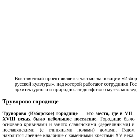
Выставочный проект является частью экспозиции «Избор
русской культуры», над которой работают сотрудники Го
архитектурного и природно-ландшафтного музея-запове
Труворово городище
Труворово (Изборское) городище — это место, где в VII–
XVIII веках было небольшое поселение.
Городище было
основано кривичами и занято славянскими (деревянными) и
неславянскими (с глиняными полами) домами. Рядом
находится древнее кладбище с каменными крестами XV века.