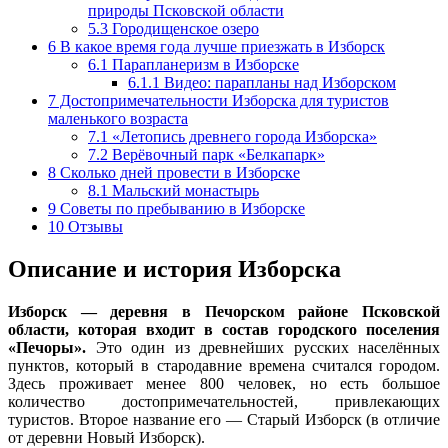
природы Псковской области
5.3
Городищенское озеро
6
В какое время года лучше приезжать в Изборск
6.1
Парапланеризм в Изборске
6.1.1
Видео: парапланы над Изборском
7
Достопримечательности Изборска для туристов
маленького возраста
7.1
«Летопись древнего города Изборска»
7.2
Верёвочный парк «Белкапарк»
8
Сколько дней провести в Изборске
8.1
Мальский монастырь
9
Советы по пребыванию в Изборске
10
Отзывы
Описание и история Изборска
Изборск — деревня в Печорском районе Псковской
области, которая входит в состав городского поселения
«Печоры».
Это один из древнейших русских населённых
пунктов, который в стародавние времена считался городом.
Здесь проживает менее 800 человек, но есть большое
количество достопримечательностей, привлекающих
туристов. Второе название его — Старый Изборск (в отличие
от деревни Новый Изборск).