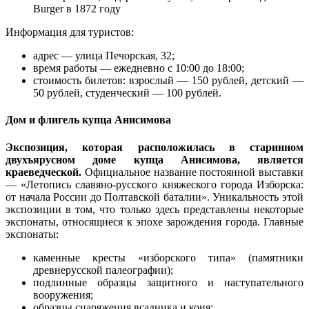
Burger в 1872 году
Информация для туристов:
адрес — улица Печорская, 32;
время работы — ежедневно с 10:00 до 18:00;
стоимость билетов: взрослый — 150 рублей, детский —
50 рублей, студенческий — 100 рублей.
Дом и флигель купца Анисимова
Экспозиция, которая расположилась в старинном
двухъярусном доме купца Анисимова, является
краеведческой.
Официальное название постоянной выставки
— «Летопись славяно-русского княжеского города Изборска:
от начала России до Полтавской баталии». Уникальность этой
экспозиции в том, что только здесь представлены некоторые
экспонаты, относящиеся к эпохе зарождения города. Главные
экспонаты:
каменные кресты «изборского типа» (памятники
древнерусской палеографии);
подлинные образцы защитного и наступательного
вооружения;
образцы снаряжения всадника и коня;