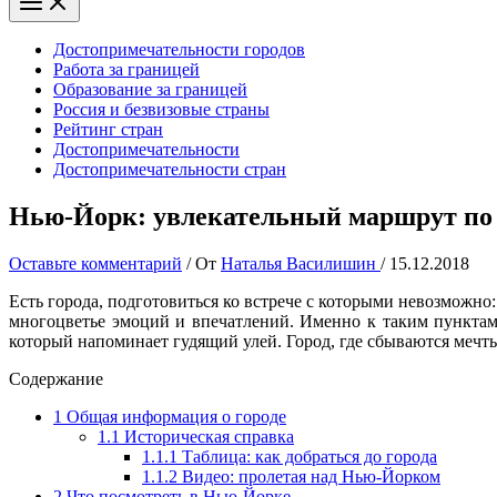
Достопримечательности городов
Работа за границей
Образование за границей
Россия и безвизовые страны
Рейтинг стран
Достопримечательности
Достопримечательности стран
Нью-Йорк: увлекательный маршрут по
Оставьте комментарий
/ От
Наталья Василишин
/
15.12.2018
Есть города, подготовиться ко встрече с которыми невозможно:
многоцветье эмоций и впечатлений. Именно к таким пунктам 
который напоминает гудящий улей. Город, где сбываются мечт
Содержание
1
Общая информация о городе
1.1
Историческая справка
1.1.1
Таблица: как добраться до города
1.1.2
Видео: пролетая над Нью-Йорком
2
Что посмотреть в Нью-Йорке