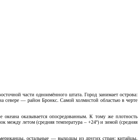
сточной части одноимённого штата. Город занимает острова:
на севере — район Бронкс. Самой холмистой областью в черте
е океана оказывается опосредованным. К тому же плотность
к между летом (средняя температура – +24º) и зимой (средняя
.
американцы, остальные — выходцы из других стран: китайцы,