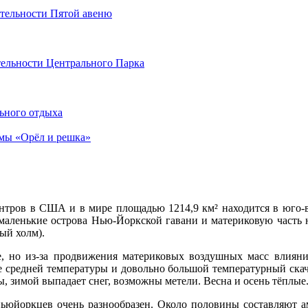
тельности Пятой авеню
ельности Центрального Парка
ьного отдыха
мы «Орёл и решка»
ров в США и в мире площадью 1214,9 км² находится в юго-во
маленькие острова Нью-Йоркской гавани и материковую часть 
ый холм).
, но из-за продвижения материковых воздушных масс влияни
е средней температуры и довольно большой температурный скачо
, зимой выпадает снег, возможны метели. Весна и осень тёплые
ньюйоркцев очень разнообразен. Около половины составляют 