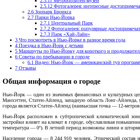
2.5.11
Метрополитен-музей
2.5.12
Фотогалерея: интересные достопримеча
2.6
Зоопарк Бронкса
2.7
Парки Нью-Йорка
2.7.1
Центральный Парк
2.7.2
Фотогалерея: популярные достопримечат
2.7.3
Парк «Хай-Лайн»
3
Что посмотреть в Нью-Йорке в разное время года
4
Поездка в Нью-Йорк с детьми
5
Маршруты по Нью-Йорку для короткого и продолжител
6
Советы по пребыванию в городе
6.1
Видео: Нью-Йорк — американский тур програм
7
Отзывы
Общая информация о городе
Нью-Йорк — один из значимых финансовых и культурных цент
Манхэттен, Статен-Айленд, западную область Лонг-Айленда, 
города является Статен-Айленд (наивысшая точка — 12-метров
Нью-Йорк расположен в субтропической климатической зоне
застройки влияет на климат в городе, обуславливая повышени
температура — 0º). В летний период возможны ливни и штормы
Население города — 8 244 910 человек. Этнический состав 