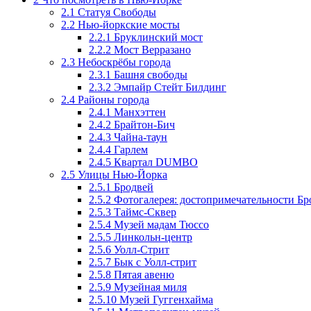
2.1
Статуя Свободы
2.2
Нью-йоркские мосты
2.2.1
Бруклинский мост
2.2.2
Мост Верразано
2.3
Небоскрёбы города
2.3.1
Башня свободы
2.3.2
Эмпайр Стейт Билдинг
2.4
Районы города
2.4.1
Манхэттен
2.4.2
Брайтон-Бич
2.4.3
Чайна-таун
2.4.4
Гарлем
2.4.5
Квартал DUMBO
2.5
Улицы Нью-Йорка
2.5.1
Бродвей
2.5.2
Фотогалерея: достопримечательности Бр
2.5.3
Таймс-Сквер
2.5.4
Музей мадам Тюссо
2.5.5
Линкольн-центр
2.5.6
Уолл-Стрит
2.5.7
Бык с Уолл-стрит
2.5.8
Пятая авеню
2.5.9
Музейная миля
2.5.10
Музей Гуггенхайма