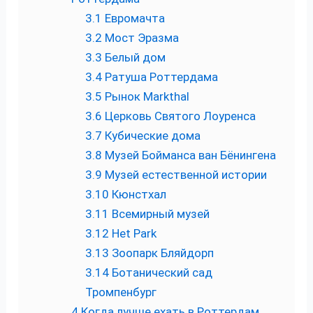
3.1
Евромачта
3.2
Мост Эразма
3.3
Белый дом
3.4
Ратуша Роттердама
3.5
Рынок Markthal
3.6
Церковь Святого Лоуренса
3.7
Кубические дома
3.8
Музей Бойманса ван Бёнингена
3.9
Музей естественной истории
3.10
Кюнстхал
3.11
Всемирный музей
3.12
Het Park
3.13
Зоопарк Бляйдорп
3.14
Ботанический сад
Тромпенбург
4
Когда лучше ехать в Роттердам