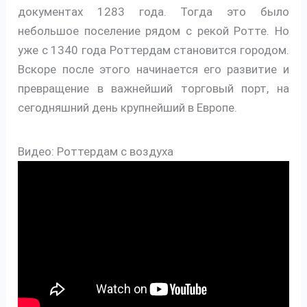
документах 1283 года. Тогда это было
небольшое поселение рядом с рекой Ротте. Но
уже с 1340 года Роттердам становится городом.
Вскоре после этого начинается его развитие и
превращение в важнейший торговый порт, на
сегодняшний день крупнейший в Европе.
Видео: Роттердам с воздуха