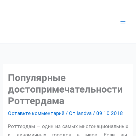
Перейти
к
содержимому
Популярные
достопримечательности
Роттердама
Оставьте комментарий
/ От
landva
/
09.10.2018
Роттердам — один из самых многонациональных
и динамичных городов в мире. Если вы,