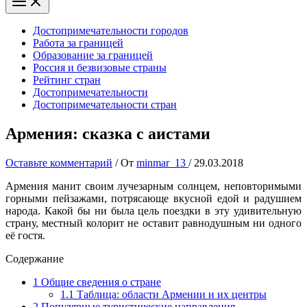
Достопримечательности городов
Работа за границей
Образование за границей
Россия и безвизовые страны
Рейтинг стран
Достопримечательности
Достопримечательности стран
Армения: сказка с аистами
Оставьте комментарий
/ От
minmar_13
/
29.03.2018
Армения манит своим лучезарным солнцем, неповторимыми
горными пейзажами, потрясающе вкусной едой и радушием
народа. Какой бы ни была цель поездки в эту удивительную
страну, местный колорит не оставит равнодушным ни одного
её гостя.
Содержание
1
Общие сведения о стране
1.1
Таблица: области Армении и их центры
2
Популярные туристические направления