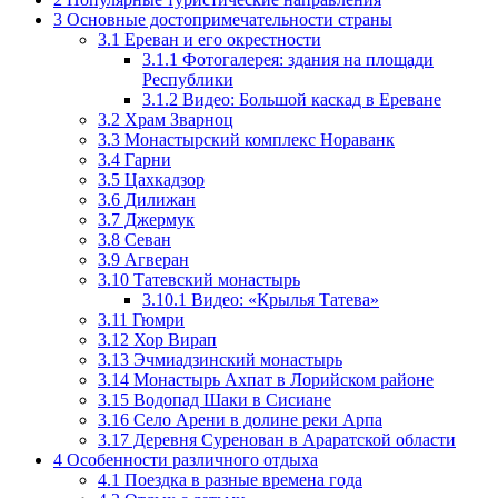
3
Основные достопримечательности страны
3.1
Ереван и его окрестности
3.1.1
Фотогалерея: здания на площади
Республики
3.1.2
Видео: Большой каскад в Ереване
3.2
Храм Зварноц
3.3
Монастырский комплекс Нораванк
3.4
Гарни
3.5
Цахкадзор
3.6
Дилижан
3.7
Джермук
3.8
Севан
3.9
Агверан
3.10
Татевский монастырь
3.10.1
Видео: «Крылья Татева»
3.11
Гюмри
3.12
Хор Вирап
3.13
Эчмиадзинский монастырь
3.14
Монастырь Ахпат в Лорийском районе
3.15
Водопад Шаки в Сисиане
3.16
Село Арени в долине реки Арпа
3.17
Деревня Суренован в Араратской области
4
Особенности различного отдыха
4.1
Поездка в разные времена года