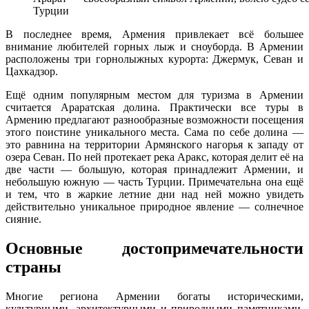
Турции
В последнее время, Армения привлекает всё большее
внимание любителей горных лыж и сноуборда. В Армении
расположены три горнолыжных курорта: Джермук, Севан и
Цахкадзор.
Ещё одним популярным местом для туризма в Армении
считается Араратская долина. Практически все туры в
Армению предлагают разнообразные возможности посещения
этого поистине уникального места. Сама по себе долина —
это равнина на территории Армянского нагорья к западу от
озера Севан. По ней протекает река Аракс, которая делит её на
две части — большую, которая принадлежит Армении, и
небольшую южную — часть Турции. Примечательна она ещё
и тем, что в жаркие летние дни над ней можно увидеть
действительно уникальное природное явление — солнечное
сияние.
Основные достопримечательности
страны
Многие региона Армении богаты историческими,
культурными, архитектурными и природными памятниками.