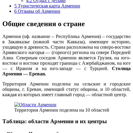
4.2
Отдых с детьми
5
Туристическая карта Армении
6
Отзывы об Армении
Общие сведения о стране
Армения (оф. название­ ­­– Республика Армения) ­­– государство
в Закавказье (южной части Кавказа), имеющее историю,
уходящую в древность. Страна расположена на северо-востоке
Армянского нагорья — (горного) региона на севере Передней
Азии. Северным соседом Армении является Грузия, на юго-
востоке и востоке проходят границы с Азербайджаном, на юге
— с Ираном и на юго-западе — с Турцией.
Столица
Армении — Ереван.
Территория Армении поделена на сельские и городские
общины, г. Ереван, имеющий статус общины, и 10 областей,
каждая из которых имеет главный город — областной центр.
Территория Армении поделена на 10 областей
Таблица: области Армении и их центры