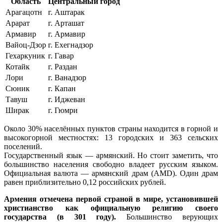
Область
Центральный город
Арагацотн
г. Аштарак
Арарат
г. Арташат
Армавир
г. Армавир
Вайоц-Дзор
г. Ехегнадзор
Гехаркуник
г. Гавар
Котайк
г. Раздан
Лори
г. Ванадзор
Сюник
г. Капан
Тавуш
г. Иджеван
Ширак
г. Гюмри
Около 30% населённых пунктов страны находится в горной и
высокогорной местностях: 13 городских и 363 сельских
поселений.
Государственный язык — армянский. Но стоит заметить, что
большинство населения свободно владеет русским языком.
Официальная валюта — армянский драм (AMD). Один драм
равен приблизительно 0,12 российских рублей.
Армения отмечена первой страной в мире, установившей
христианство как официальную религию своего
государства (в 301 году).
Большинство верующих