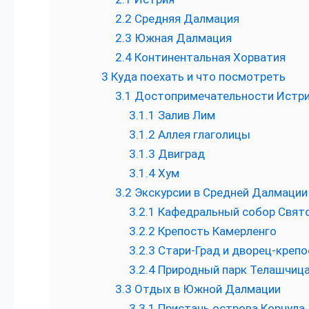
2.2
Средняя Далмация
2.3
Южная Далмация
2.4
Континентальная Хорватия
3
Куда поехать и что посмотреть
3.1
Достопримечательности Истр
3.1.1
Залив Лим
3.1.2
Аллея глаголицы
3.1.3
Двиград
3.1.4
Хум
3.2
Экскурсии в Средней Далмации
3.2.1
Кафедральный собор Свят
3.2.2
Крепость Камерленго
3.2.3
Стари-Град и дворец-крепо
3.2.4
Природный парк Телашчиц
3.3
Отдых в Южной Далмации
3.3.1
Пристань острова Корчула