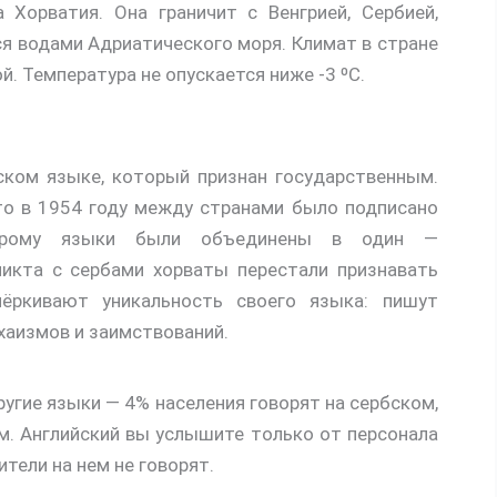
Хорватия. Она граничит с Венгрией, Сербией,
ся водами Адриатического моря. Климат в стране
. Температура не опускается ниже -3 ⁰C.
ском языке, который признан государственным.
то в 1954 году между странами было подписано
оторому языки были объединены в один —
ликта с сербами хорваты перестали признавать
чёркивают уникальность своего языка: пишут
рхаизмов и заимствований.
ругие языки — 4% населения говорят на сербском,
м. Английский вы услышите только от персонала
тели на нем не говорят.