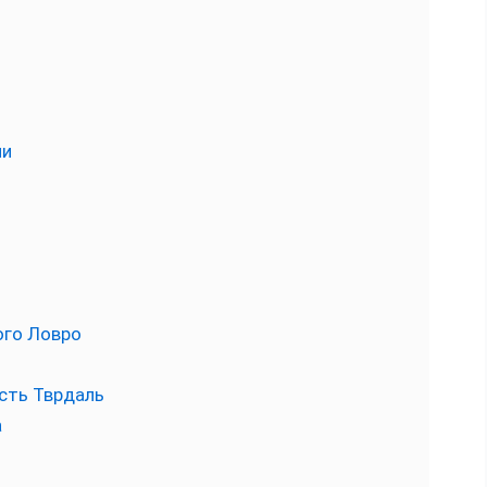
ии
ого Ловро
сть Тврдаль
а