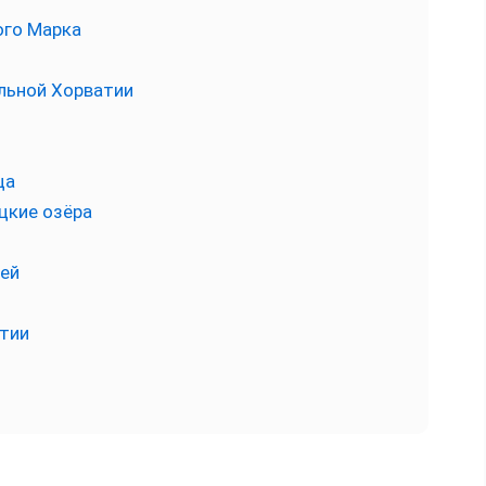
ого Марка
льной Хорватии
ца
цкие озёра
ей
тии