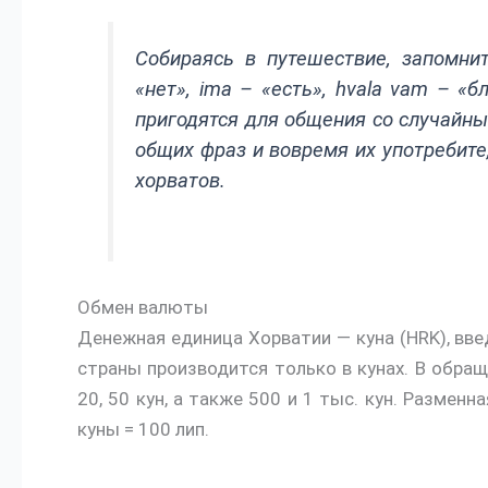
Собираясь в путешествие, запомни
«нет», ima – «есть», hvala vam – «б
пригодятся для общения со случайны
общих фраз и вовремя их употребите
хорватов.
Обмен валюты
Денежная единица Хорватии — куна (HRK), вве
страны производится только в кунах. В обра
20, 50 кун, а также 500 и 1 тыс. кун. Размен
куны = 100 лип.