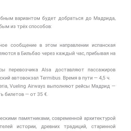
обным вариантом будет добраться до Мадрида,
бым из трёх способов:
ное сообщение в этом направлении испанская
ляются в Бильбао через каждый час, прибывая на
сы перевозчика Alsa доставляют пассажиров
кий автовокзал Termibus. Время в пути — 4,5 ч.
beria, Vueling Airways выполняют рейсы Мадрид —
ь билетов — от 35 €.
ескими памятниками, современной архитектурой
лей истории, древних традиций, старинной