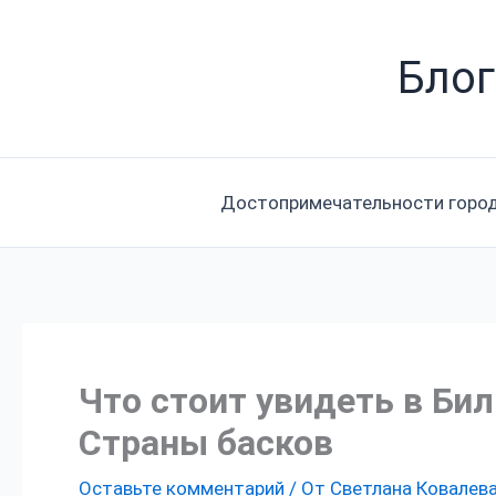
Перейти
к
Блог
содержимому
Достопримечательности горо
Что стоит увидеть в Би
Страны басков
Оставьте комментарий
/ От
Светлана Ковалев