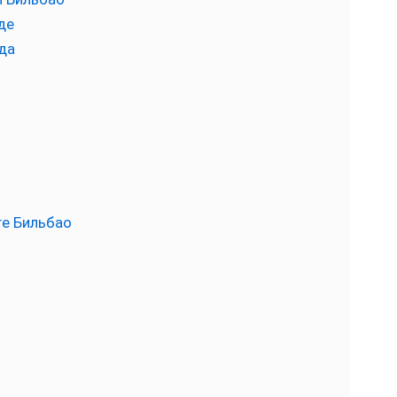
де
да
ге Бильбао