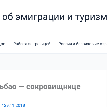
 об эмиграции и туриз
дов
Работа за границей
Россия и безвизовые ст
льбао — сокровищнице
а
/
29.11.2018