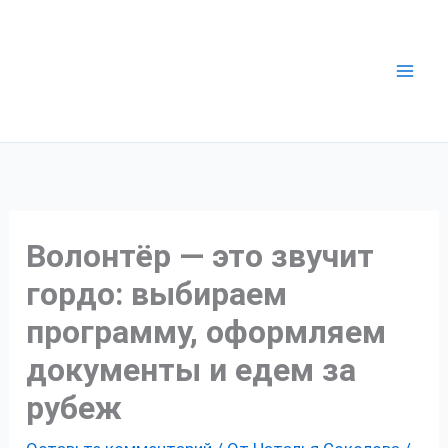
Перейти
к
содержимому
Волонтёр — это звучит
гордо: выбираем
программу, оформляем
документы и едем за
рубеж