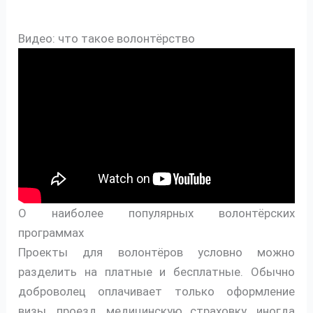
Видео: что такое волонтёрство
О наиболее популярных волонтёрских
программах
Проекты для волонтёров условно можно
разделить на платные и бесплатные. Обычно
доброволец оплачивает только оформление
визы, проезд, медицинскую страховку, иногда