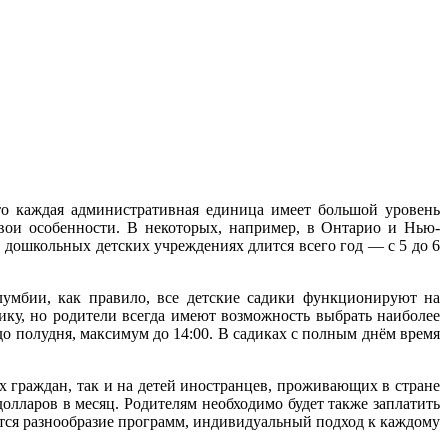
 то каждая административная единица имеет большой уровень
вои особенности. В некоторых, например, в Онтарио и Нью-
в дошкольных детских учреждениях длится всего год — с 5 до 6
умбии, как правило, все детские садики функционируют на
ку, но родители всегда имеют возможность выбрать наиболее
до полудня, максимум до 14:00. В садиках с полным днём время
их граждан, так и на детей иностранцев, проживающих в стране
долларов в месяц. Родителям необходимо будет также заплатить
тся разнообразие программ, индивидуальный подход к каждому