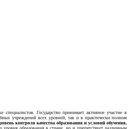
е специалистов. Государство принимает активное участие в
ебных учреждений всех уровней, так и в практически полном
овень контроля качества образования и условий обучения,
 уровня образования в стране, но и препятствует различным