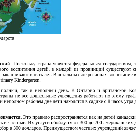
ударств
ский. Поскольку страна является федеральным государством,
ого воспитания детей, в каждой из провинций существуют с
и заканчивают в пять лет. В остальных же регионах воспитание 
rimary Kindergarten.
 полный, так и неполный день. В Онтарио и Британской Кол
страны не все дошкольные учреждения работают по этому графи
 неполном рабочем дне дети находятся в садике с 8 часов утра 
взимается.
Это правило распространяется как на детей канадск
ь и частные. Их услуги обойдутся от 300 до 700 американских 
сбор в 300 долларов. Преимуществом частных учреждений являе