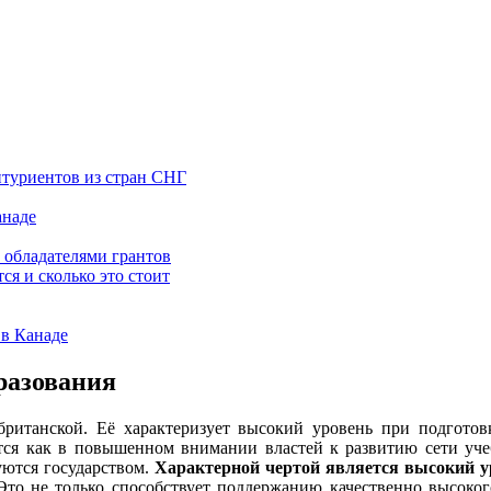
итуриентов из стран СНГ
анаде
 обладателями грантов
я и сколько это стоит
 в Канаде
разования
британской. Её характеризует высокий уровень при подготовк
ется как в повышенном внимании властей к развитию сети уч
уются государством.
Характерной чертой является высокий ур
то не только способствует поддержанию качественно высокого