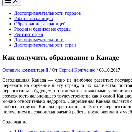
Достопримечательности городов
Работа за границей
Образование за границей
Россия и безвизовые страны
Рейтинг стран
Достопримечательности
Достопримечательности стран
Как получить образование в Канаде
Оставьте комментарий
/ От
Сергей Крятченко
/
08.10.2017
Сегодняшняя Канада — одно из наиболее развитых государс
переехать на обучение в эту страну, и их количество пост
перспективы в будущем, но отличается лояльными условиями 
возможность дальнейшего трудоустройства как в самой Канаде
можно относительно недорого. Современная Канада является о
любого из вузов Канады престижно, почётно и перспективно
получением высокооплачиваемой работы после окончания учеб
Содержание
1
Несколько слов о канадской системе образования