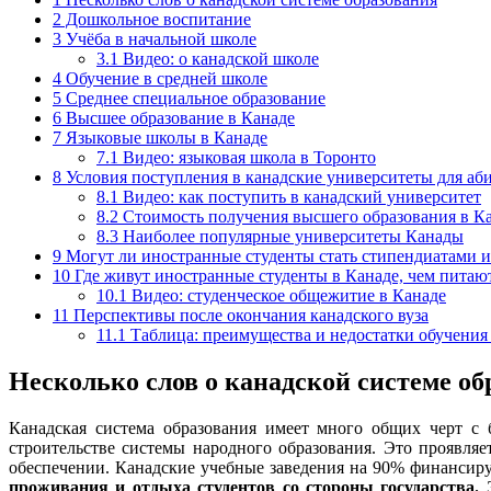
2
Дошкольное воспитание
3
Учёба в начальной школе
3.1
Видео: о канадской школе
4
Обучение в средней школе
5
Среднее специальное образование
6
Высшее образование в Канаде
7
Языковые школы в Канаде
7.1
Видео: языковая школа в Торонто
8
Условия поступления в канадские университеты для аб
8.1
Видео: как поступить в канадский университет
8.2
Стоимость получения высшего образования в К
8.3
Наиболее популярные университеты Канады
9
Могут ли иностранные студенты стать стипендиатами и
10
Где живут иностранные студенты в Канаде, чем питаютс
10.1
Видео: студенческое общежитие в Канаде
11
Перспективы после окончания канадского вуза
11.1
Таблица: преимущества и недостатки обучения
Несколько слов о канадской системе об
Канадская система образования имеет много общих черт с 
строительстве системы народного образования. Это проявля
обеспечении. Канадские учебные заведения на 90% финансир
проживания и отдыха студентов со стороны государства.
Э