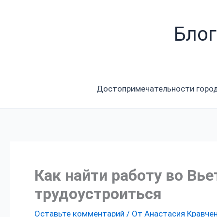
Перейти
к
Блог
содержимому
Достопримечательности горо
Как найти работу во Вь
трудоустроиться
Оставьте комментарий
/ От
Анастасия Кравче