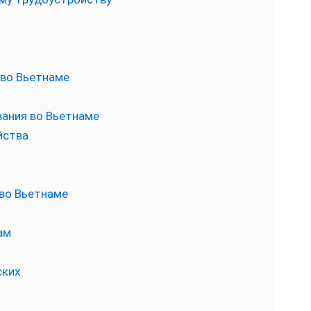
 во Вьетнаме
вания во Вьетнаме
йства
 во Вьетнаме
ам
ских