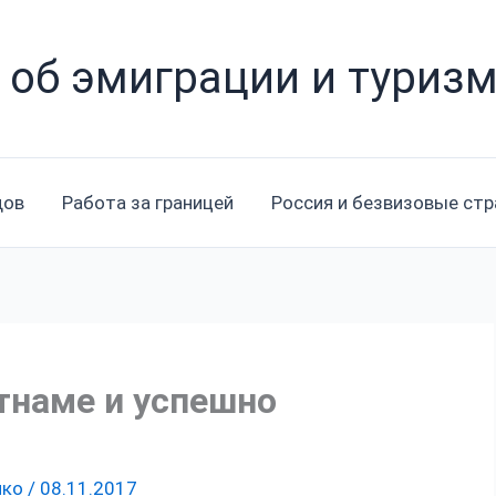
 об эмиграции и туриз
дов
Работа за границей
Россия и безвизовые ст
етнаме и успешно
нко
/
08.11.2017